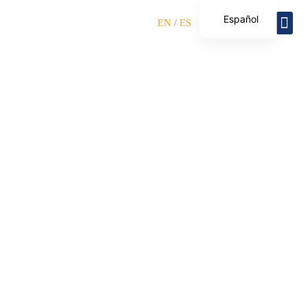
Ir
Español
Me
EN
/
ES
al
English
contenido